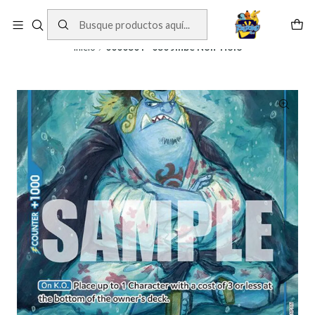
Cartas One Piece
Ver Cartas
Inicio
000030 P-030 Jinbe Non-Holo