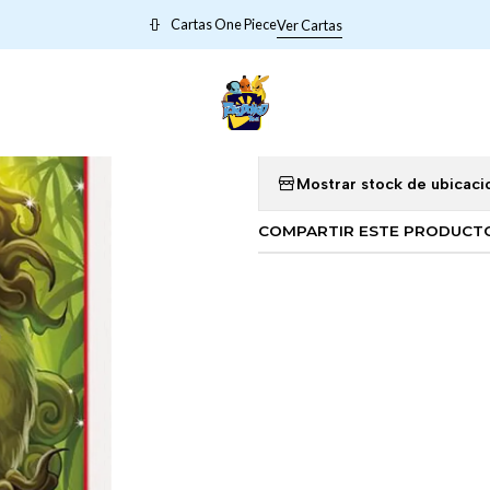
Inicio
001010 OP01-010 Komachiyo
Cartas One Piece
Ver Cartas
|
001010 OP01
Mostrar stock de ubicaci
COMPARTIR ESTE PRODUCT