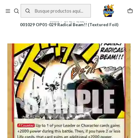
Cartas One Piece
Ver Cartas
Inicio
ONE PIECE
001029 OP01-029 Radical Beam!! (Textured Foil)