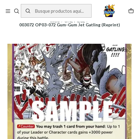
Cartas One Piece
Ver Cartas
Inicio
ONE PIECE
003072 OP03-072 Gum-Gum Jet Gatling (Reprint)