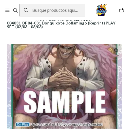
Cartas One Piece
Ver Cartas
Inicio
DESTACADO_SEMANA
004031 OP04-031 Donquixote Doflamingo (Reprint) PLAY
SET (02/03 - 08/03)