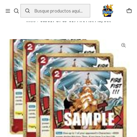
Cartas One Piece
Ver Cartas
Inicio
005019 OP05-019 Fire Fist Play Set