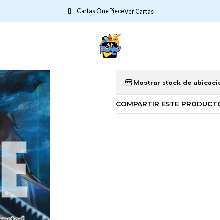
Inicio
006036 OP06-036 Ryuma (Full Art)
Cartas One Piece
Ver Cartas
|
006036 OP06
Mostrar stock de ubicaci
COMPARTIR ESTE PRODUCT