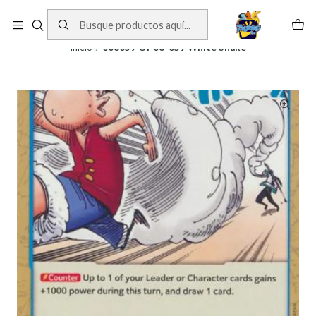
Cartas One Piece
Ver Cartas
Inicio
006059 OP06-059 White Snake