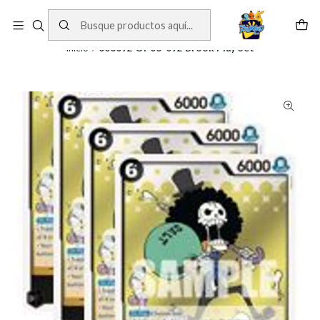
Cartas One Piece
Ver Cartas
Inicio
006092 OP06-092 Brook Play Set