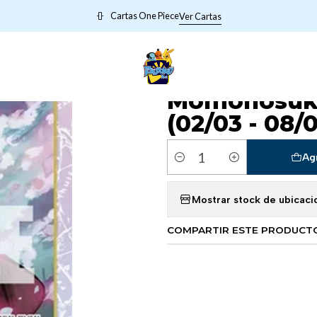
O_SEMANA
006107 OP06-107 Kouzuki Momonosuke (Reprint) PLAY S
Cartas One Piece
Ver Cartas
|
006107 OP06
Momonosuke
(02/03 - 08/
Ag
Cantidad
Mostrar stock de ubicaci
COMPARTIR ESTE PRODUCT