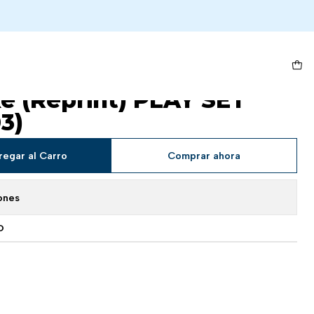
ET (02/03 - 08/03)
-107 Kouzuki
 (Reprint) PLAY SET
03)
regar al Carro
Comprar ahora
ones
O