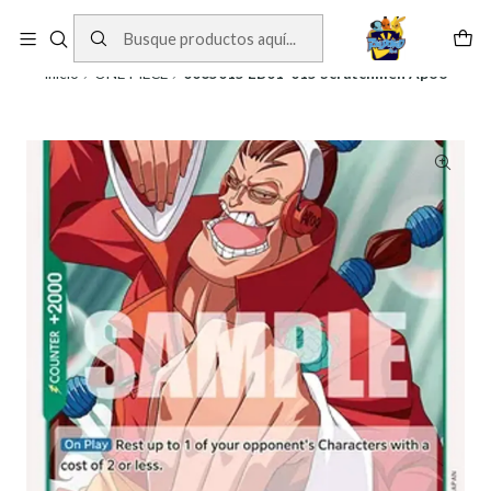
Cartas One Piece
Ver Cartas
Inicio
ONE PIECE
0065015 EB01-015 Scratchmen Apoo