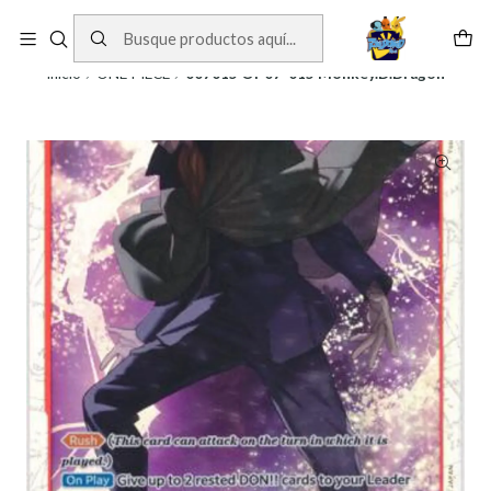
Cartas One Piece
Ver Cartas
Inicio
ONE PIECE
007015 OP07-015 Monkey.D.Dragon