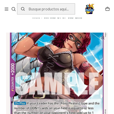
Cartas One Piece
Ver Cartas
Inicio
007065 OP07-065 Gina