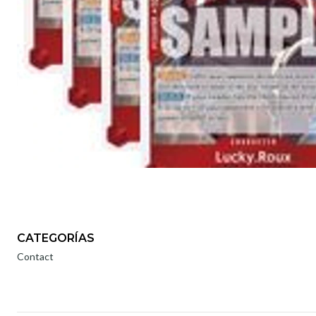
CATEGORÍAS
Contact