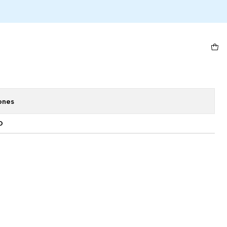
-015 Lucky.Roux Play
ones
O