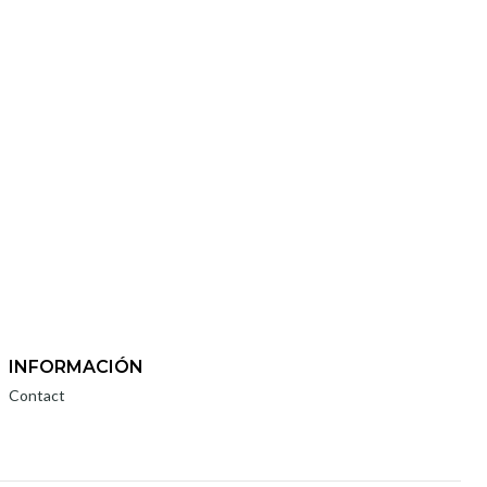
INFORMACIÓN
Contact