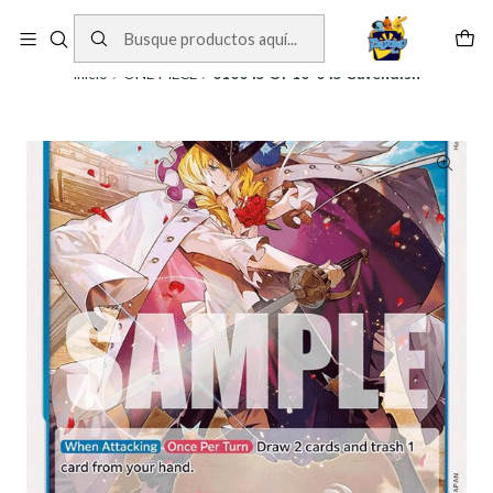
Cartas One Piece
Ver Cartas
Inicio
ONE PIECE
010045 OP10-045 Cavendish