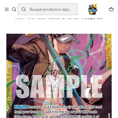
Cartas One Piece
Ver Cartas
Inicio
ONE PIECE
010119 OP10-119 Trafalgar Law