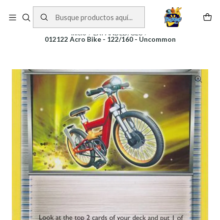
Cartas One Piece
Ver Cartas
Inicio
EXPANDED/GLC
012122 Acro Bike - 122/160 - Uncommon