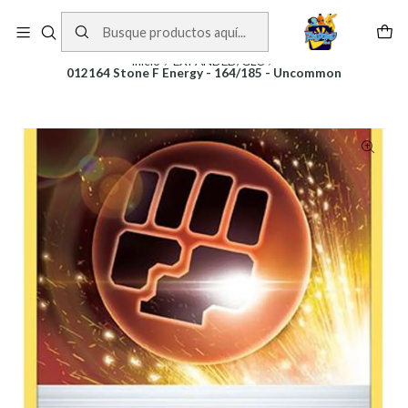
Cartas One Piece
Ver Cartas
Inicio
EXPANDED/GLC
012164 Stone F Energy - 164/185 - Uncommon