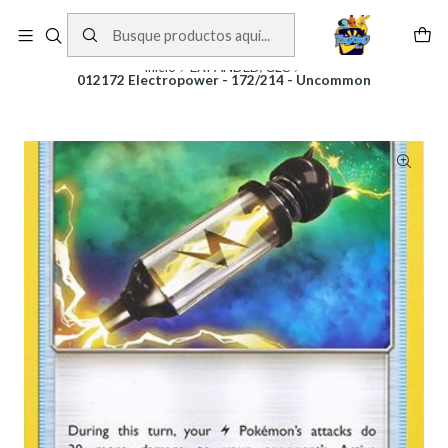
Cartas One Piece
Ver Cartas
Inicio
EXPANDED/GLC
012172 Electropower - 172/214 - Uncommon