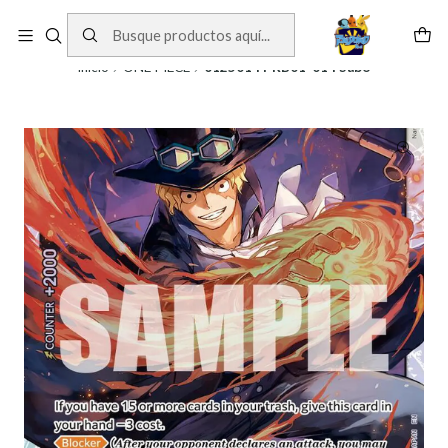
Cartas One Piece
Ver Cartas
Inicio
ONE PIECE
0125014 PRB01-014 Sabo