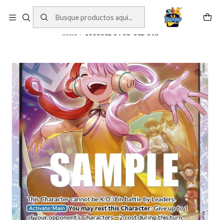
Cartas One Piece
Ver Cartas
Inicio
1008002 ST08-002 Uta