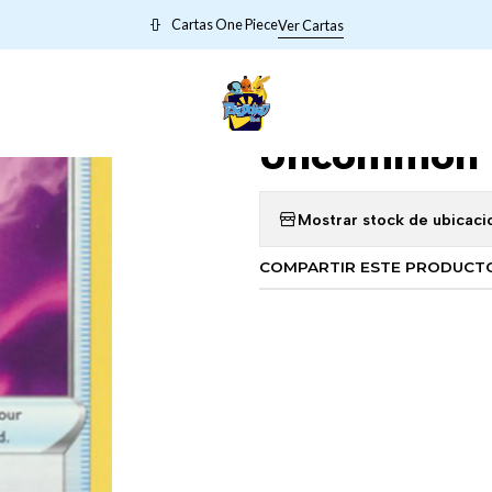
io
TRAINERS POKEMON
11154 Box of Disaster - 154/196 - Unco
Cartas One Piece
Ver Cartas
|
11154 Box of 
Uncommon
Mostrar stock de ubicaci
COMPARTIR ESTE PRODUCT