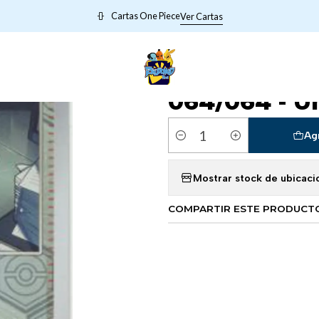
 META POKEMON
185064 Xerosic's Machinations - 064/064 - Unco
Cartas One Piece
Ver Cartas
|
185064 Xeros
064/064 - 
Ag
Cantidad
Mostrar stock de ubicaci
COMPARTIR ESTE PRODUCT