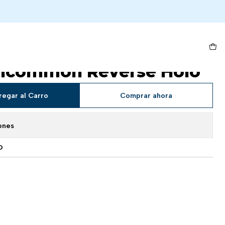
mmon Reverse Holo
ic's Machinations -
Uncommon Reverse Holo
regar al Carro
Comprar ahora
ones
O