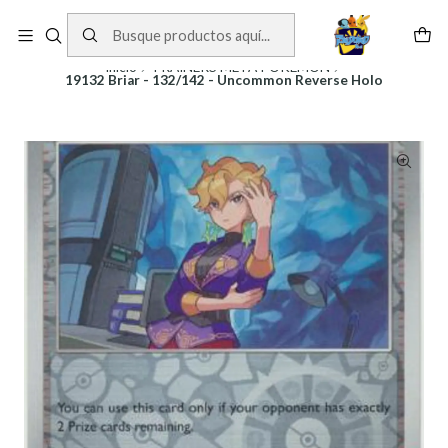
Cartas One Piece
Ver Cartas
Inicio
TRAINERS META POKEMON
19132 Briar - 132/142 - Uncommon Reverse Holo