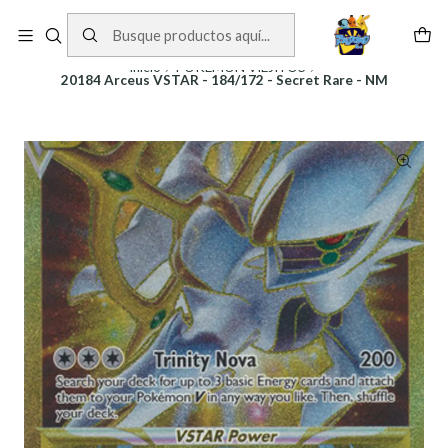
Cartas One Piece
Ver Cartas
Inicio
POKEMON VIEJITOS
20184 Arceus VSTAR - 184/172 - Secret Rare - NM