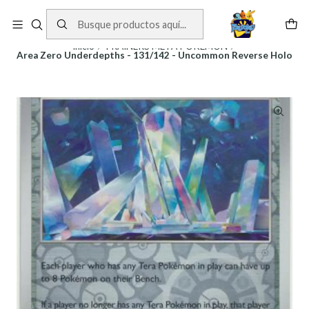
Cartas One Piece
Ver Cartas
Inicio
TRAINERS META POKEMON
Area Zero Underdepths - 131/142 - Uncommon Reverse Holo