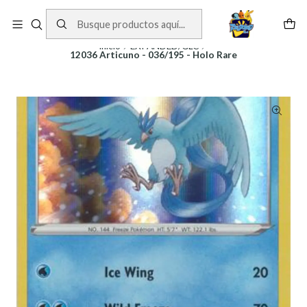
Cartas One Piece
Ver Cartas
Inicio
EXPANDED/GLC
12036 Articuno - 036/195 - Holo Rare