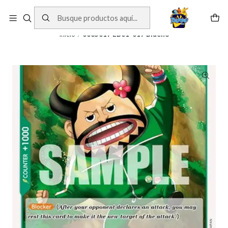
Cartas One Piece
Ver Cartas
Inicio
0065017 EB01-017 Blueno