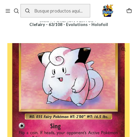
Cartas One Piece
Ver Cartas
Inicio
POKEMON VIEJITOS
Clefairy - 63/108 - Evolutions - Holofoil