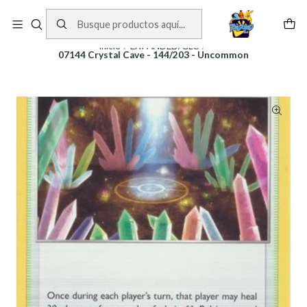
Cartas One Piece
Ver Cartas
Inicio
EXPANDED/GLC
07144 Crystal Cave - 144/203 - Uncommon