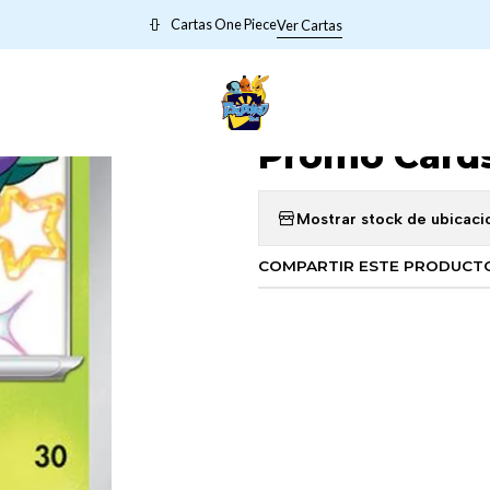
io
POKEMON VIEJITOS
Floragato - 077 - Scarlet & Violet Promo C
Cartas One Piece
Ver Cartas
|
Floragato - 0
Promo Card
Mostrar stock de ubicaci
COMPARTIR ESTE PRODUCT