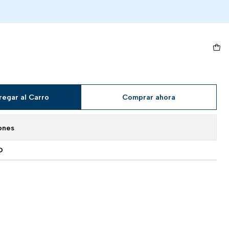
are
a VSTAR - 131/196 - Ultra
regar al Carro
Comprar ahora
ones
O