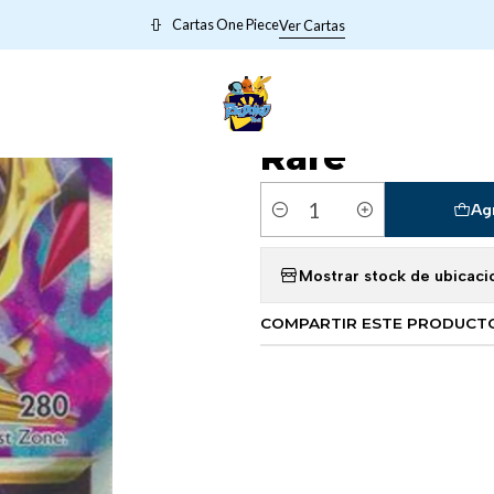
cio
POKEMON VIEJITOS
11131 Giratina VSTAR - 131/196 - Ultra R
Cartas One Piece
Ver Cartas
|
11131 Giratin
Rare
Ag
Cantidad
Mostrar stock de ubicaci
COMPARTIR ESTE PRODUCT