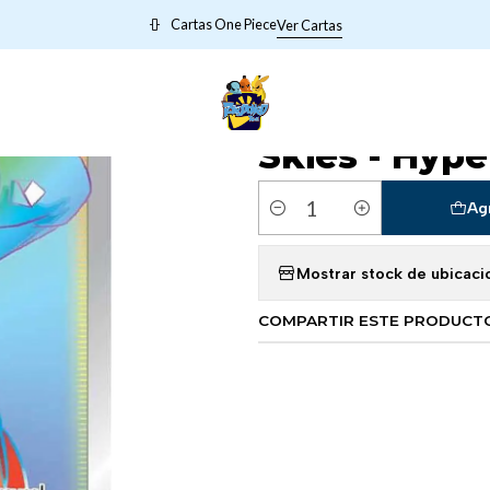
KEMON VIEJITOS
Gordie (Secret) - 223/203 - Evolving Skies - Hype
Cartas One Piece
Ver Cartas
|
Gordie (Secr
Skies - Hype
Ag
Cantidad
Mostrar stock de ubicaci
COMPARTIR ESTE PRODUCT