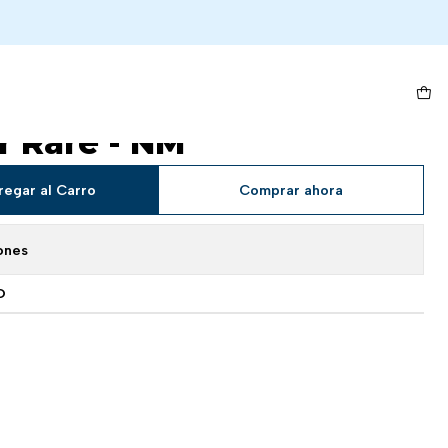
r Rare - NM
et) - 223/203 - Evolving
r Rare - NM
regar al Carro
Comprar ahora
ones
O