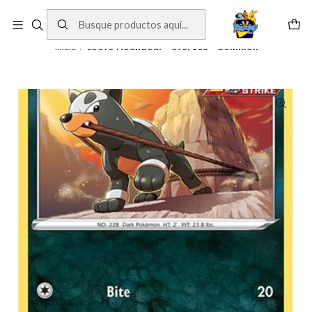
Cartas One Piece
Ver Cartas
Inicio
05095 Houndour - 095/163 - Common