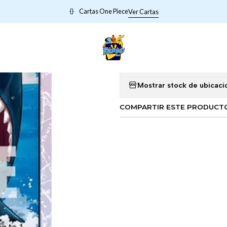
Inicio
ONE PIECE
0065048 EB01-048 Laboon
Cartas One Piece
Ver Cartas
|
0065048 EB
Mostrar stock de ubicaci
COMPARTIR ESTE PRODUCT