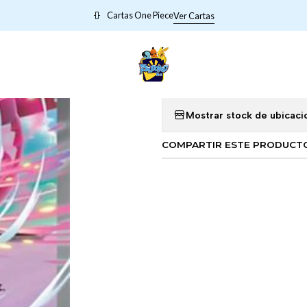
Inicio
CARTAS POKEMON META
Latias ex - 076/191 - Ultra Rare
Cartas One Piece
Ver Cartas
|
Latias ex - 0
Mostrar stock de ubicaci
COMPARTIR ESTE PRODUCT