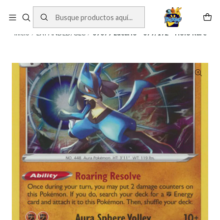
Cartas One Piece
Ver Cartas
Inicio
EXPANDED/GLC
09079 Lucario - 079/172 - Holo Rare