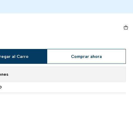
ommon
ergy - 161/162 -
regar al Carro
Comprar ahora
ones
O