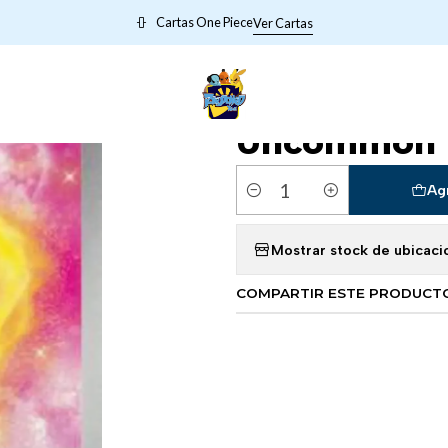
TRAINERS META POKEMON
17161 Mist Energy - 161/162 - Unc
Cartas One Piece
Ver Cartas
|
17161 Mist En
Uncommon
Ag
Cantidad
Mostrar stock de ubicaci
COMPARTIR ESTE PRODUCT