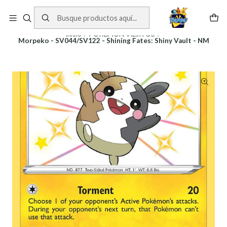
Cartas One Piece
Ver Cartas
Inicio
POKEMON VIEJITOS
Morpeko - SV044/SV122 - Shining Fates: Shiny Vault - NM