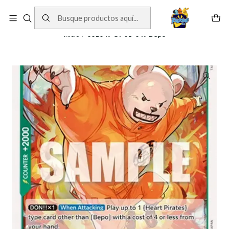
Cartas One Piece
Ver Cartas
Inicio
001049 OP01-049 Bepo