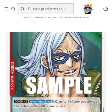
Cartas One Piece
Ver Cartas
Inicio
002017 OP02-017 Masked Deuce