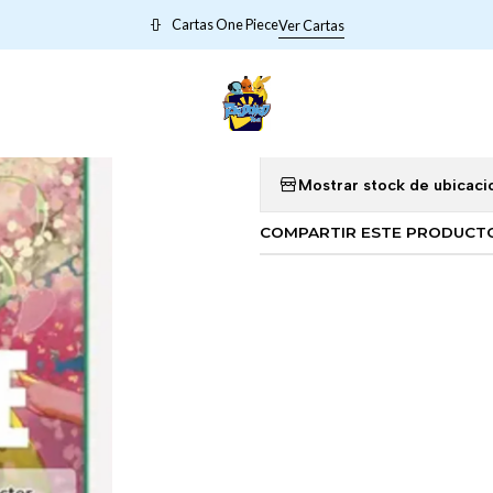
Inicio
002031 OP02-031 Kouzuki Toki
Cartas One Piece
Ver Cartas
|
002031 OP02
Mostrar stock de ubicaci
COMPARTIR ESTE PRODUCT