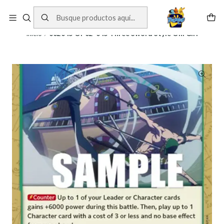
Cartas One Piece
Ver Cartas
Inicio
002045 OP02-045 Three Sword Style Oni Giri