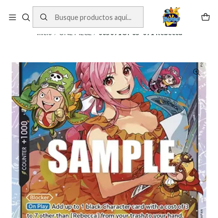
Cartas One Piece
Ver Cartas
Inicio
ONE PIECE
005091OP05-091 Rebecca