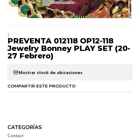
|
PREVENTA 012118 OP12-118
Jewelry Bonney PLAY SET (20-
27 Febrero)
Mostrar stock de ubicaciones
COMPARTIR ESTE PRODUCTO
CATEGORÍAS
Contact