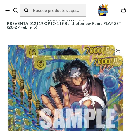
Cartas One Piece
Ver Cartas
Inicio
PREVENTAS
PREVENTA 012119 OP12-119 Bartholomew Kuma PLAY SET
(20-27 Febrero)