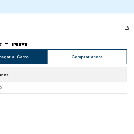
are - NM
t Tsareena - 016/195 -
e - NM
regar al Carro
Comprar ahora
ones
O