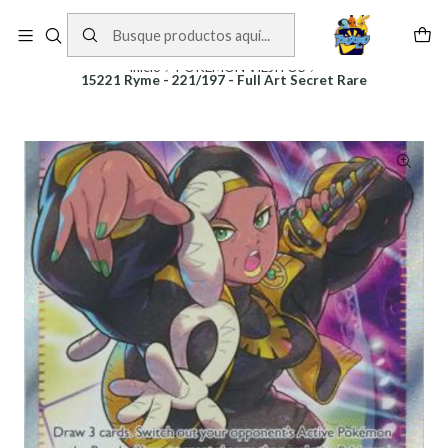
Cartas One Piece
Ver Cartas
Inicio
POKEMON VIEJITOS
15221 Ryme - 221/197 - Full Art Secret Rare