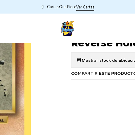
POKEMON VIEJITOS
Sandshrew - 54/108 - Evolutions - Reverse Ho
Cartas One Piece
Ver Cartas
|
Sandshrew - 
Reverse Holo
Mostrar stock de ubicaci
COMPARTIR ESTE PRODUCT