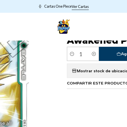
dragonballfw
Son Gohan : Childhood - FB01-140 - Awakened Pulse 
Cartas One Piece
Ver Cartas
|
Son Gohan : 
Awakened Pu
Ag
Cantidad
Mostrar stock de ubicaci
COMPARTIR ESTE PRODUCT