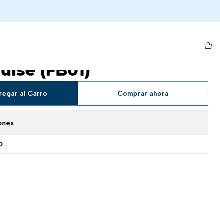
(FB01)
Childhood - FB01-140 -
lse (FB01)
regar al Carro
Comprar ahora
ones
O